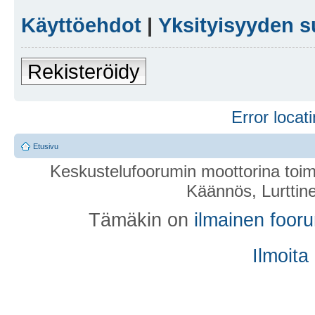
Käyttöehdot
|
Yksityisyyden s
Rekisteröidy
Error locati
Etusivu
Keskustelufoorumin moottorina toim
Käännös, Lurttin
Tämäkin on
ilmainen foor
Ilmoita