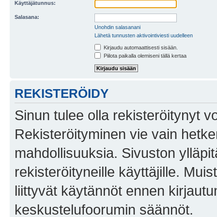
Käyttäjätunnus:
Salasana:
Unohdin salasanani
Lähetä tunnusten aktivointiviesti uudelleen
Kirjaudu automaattisesti sisään.
Piilota paikalla olemiseni tällä kertaa
REKISTERÖIDY
Sinun tulee olla rekisteröitynyt v
Rekisteröityminen vie vain hetken
mahdollisuuksia. Sivuston ylläpit
rekisteröityneille käyttäjille. Mu
liittyvät käytännöt ennen kirjau
keskustelufoorumin säännöt.