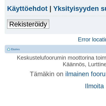
Käyttöehdot
|
Yksityisyyden s
Rekisteröidy
Error locati
Etusivu
Keskustelufoorumin moottorina toim
Käännös, Lurttin
Tämäkin on
ilmainen foor
Ilmoita