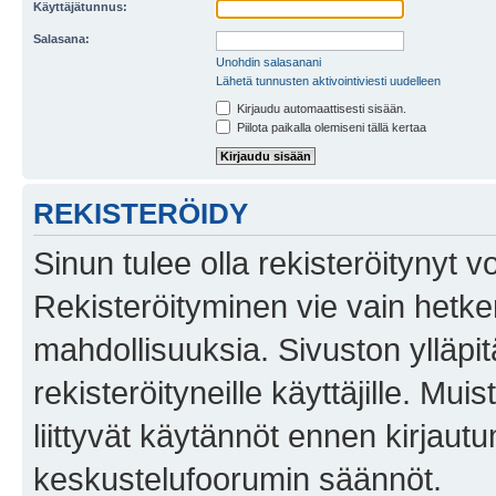
Käyttäjätunnus:
Salasana:
Unohdin salasanani
Lähetä tunnusten aktivointiviesti uudelleen
Kirjaudu automaattisesti sisään.
Piilota paikalla olemiseni tällä kertaa
REKISTERÖIDY
Sinun tulee olla rekisteröitynyt v
Rekisteröityminen vie vain hetken
mahdollisuuksia. Sivuston ylläpit
rekisteröityneille käyttäjille. Mu
liittyvät käytännöt ennen kirjau
keskustelufoorumin säännöt.