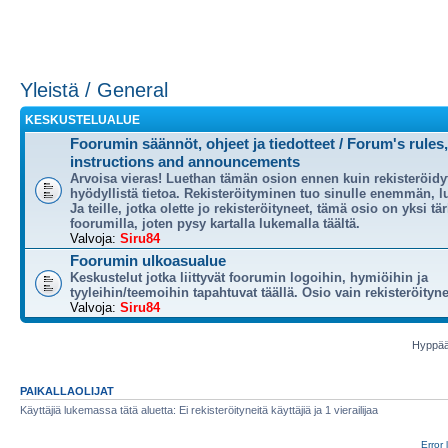
Yleistä / General
KESKUSTELUALUE
Foorumin säännöt, ohjeet ja tiedotteet / Forum's rules,
instructions and announcements
Arvoisa vieras! Luethan tämän osion ennen kuin rekisteröidy
hyödyllistä tietoa. Rekisteröityminen tuo sinulle enemmän, 
Ja teille, jotka olette jo rekisteröityneet, tämä osio on yksi t
foorumilla, joten pysy kartalla lukemalla täältä.
Valvoja:
Siru84
Foorumin ulkoasualue
Keskustelut jotka liittyvät foorumin logoihin, hymiöihin ja
tyyleihin/teemoihin tapahtuvat täällä.
Osio vain rekisteröityne
Valvoja:
Siru84
Hyppää
PAIKALLAOLIJAT
Käyttäjiä lukemassa tätä aluetta: Ei rekisteröityneitä käyttäjiä ja 1 vierailijaa
Error 