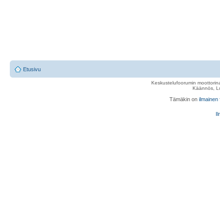
Etusivu
Keskustelufoorumin moottorina
Käännös, Lu
Tämäkin on
ilmainen
Il