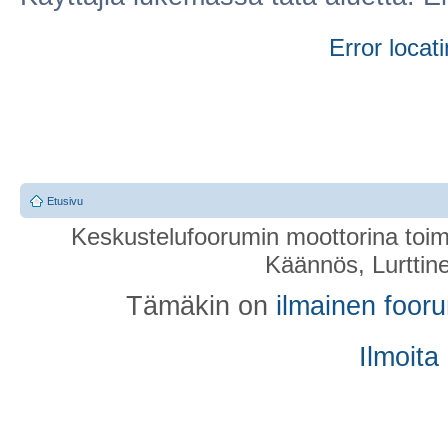
Error locati
Etusivu
Keskustelufoorumin moottorina toim
Käännös, Lurttin
Tämäkin on
ilmainen foor
Ilmoita