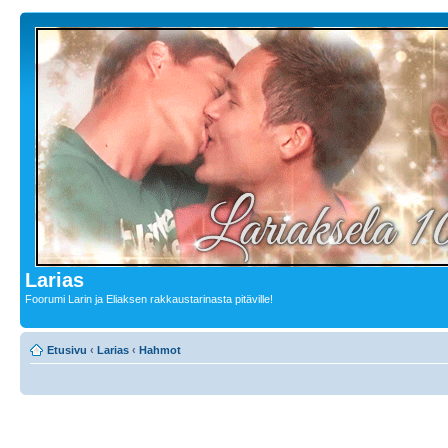
Larias
Foorumi Larin ja Eliaksen rakkaustarinasta pitäville!
Etusivu
‹
Larias
‹
Hahmot