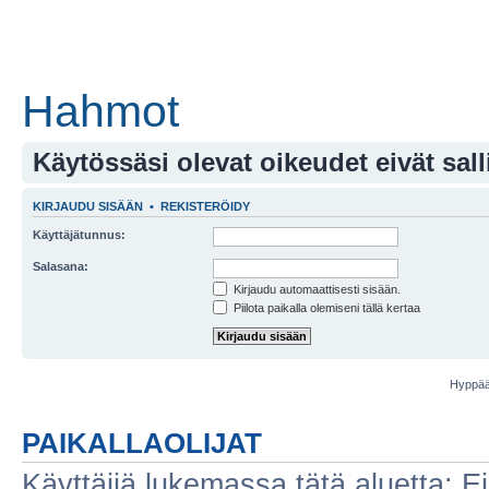
Hahmot
Käytössäsi olevat oikeudet eivät sall
KIRJAUDU SISÄÄN
•
REKISTERÖIDY
Käyttäjätunnus:
Salasana:
Kirjaudu automaattisesti sisään.
Piilota paikalla olemiseni tällä kertaa
Hyppää
PAIKALLAOLIJAT
Käyttäjiä lukemassa tätä aluetta: Ei r