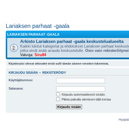
Lariaksen parhaat -gaala
LARIAKSEN PARHAAT -GAALA
Arkisto Lariaksen parhaat -gaala keskustelualueelta
Kaikki lukitut kategoriat ja ehdotukset Lariaksen parhaat keskuste
jotka eivät enää avaudu keskustelulle.
Osio vain rekisteröitynei
Valvoja:
Siru84
Käytössäsi olevat oikeudet eivät salli tämän alueen viestien lukemista.
KIRJAUDU SISÄÄN
•
REKISTERÖIDY
Käyttäjätunnus:
Salasana:
Kirjaudu automaattisesti sisään.
Piilota paikalla olemiseni tällä kertaa
Hyppää