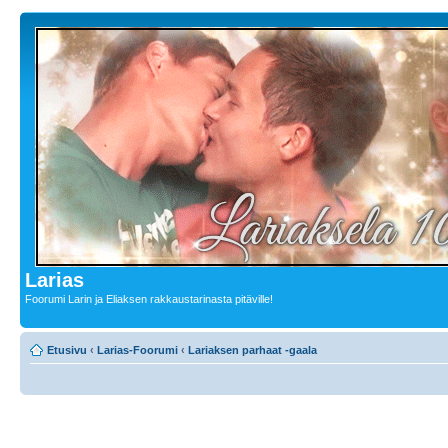
Larias
Foorumi Larin ja Eliaksen rakkaustarinasta pitäville!
Etusivu
‹
Larias-Foorumi
‹
Lariaksen parhaat -gaala