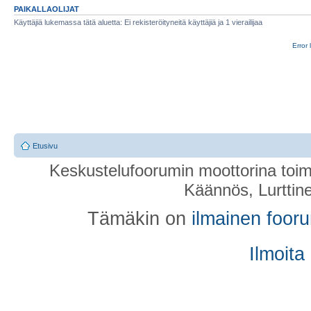
PAIKALLAOLIJAT
Käyttäjiä lukemassa tätä aluetta: Ei rekisteröityneitä käyttäjiä ja 1 vierailijaa
Error 
Etusivu
Keskustelufoorumin moottorina toim
Käännös, Lurttin
Tämäkin on
ilmainen foor
Ilmoita