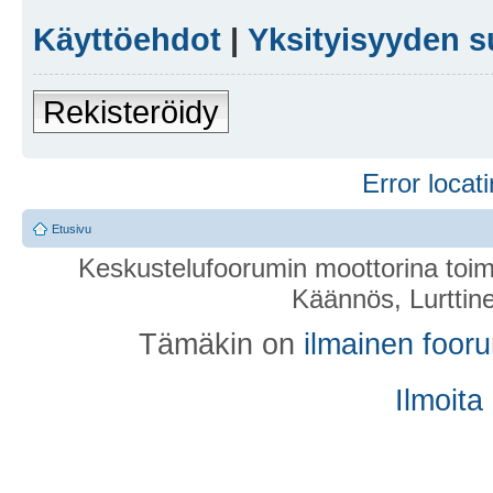
Käyttöehdot
|
Yksityisyyden s
Rekisteröidy
Error locati
Etusivu
Keskustelufoorumin moottorina toim
Käännös, Lurttin
Tämäkin on
ilmainen foor
Ilmoita