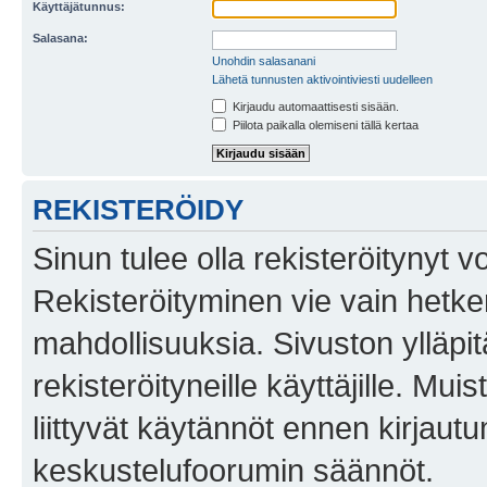
Käyttäjätunnus:
Salasana:
Unohdin salasanani
Lähetä tunnusten aktivointiviesti uudelleen
Kirjaudu automaattisesti sisään.
Piilota paikalla olemiseni tällä kertaa
REKISTERÖIDY
Sinun tulee olla rekisteröitynyt v
Rekisteröityminen vie vain hetken
mahdollisuuksia. Sivuston ylläpit
rekisteröityneille käyttäjille. Mu
liittyvät käytännöt ennen kirjau
keskustelufoorumin säännöt.