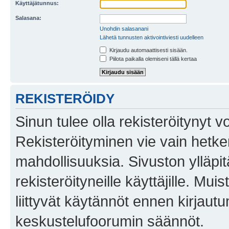
Käyttäjätunnus:
Salasana:
Unohdin salasanani
Lähetä tunnusten aktivointiviesti uudelleen
Kirjaudu automaattisesti sisään.
Piilota paikalla olemiseni tällä kertaa
REKISTERÖIDY
Sinun tulee olla rekisteröitynyt v
Rekisteröityminen vie vain hetken
mahdollisuuksia. Sivuston ylläpit
rekisteröityneille käyttäjille. Mu
liittyvät käytännöt ennen kirjau
keskustelufoorumin säännöt.