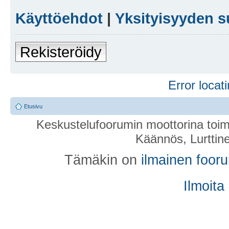
Käyttöehdot
|
Yksityisyyden s
Rekisteröidy
Error locati
Etusivu
Keskustelufoorumin moottorina toim
Käännös, Lurttin
Tämäkin on
ilmainen foor
Ilmoita