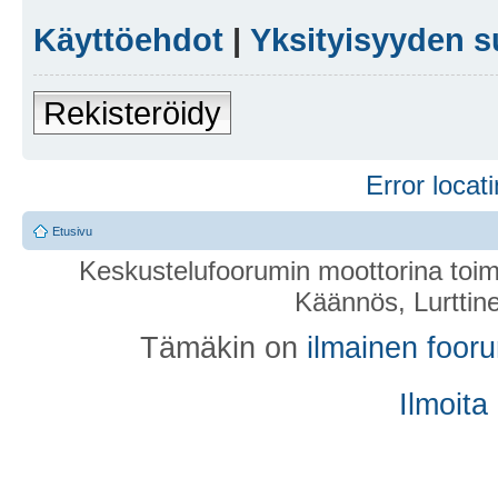
Käyttöehdot
|
Yksityisyyden s
Rekisteröidy
Error locati
Etusivu
Keskustelufoorumin moottorina toim
Käännös, Lurttin
Tämäkin on
ilmainen foor
Ilmoita