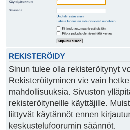
Käyttäjätunnus:
Salasana:
Unohdin salasanani
Lähetä tunnusten aktivointiviesti uudelleen
Kirjaudu automaattisesti sisään.
Piilota paikalla olemiseni tällä kertaa
REKISTERÖIDY
Sinun tulee olla rekisteröitynyt v
Rekisteröityminen vie vain hetken
mahdollisuuksia. Sivuston ylläpit
rekisteröityneille käyttäjille. Mu
liittyvät käytännöt ennen kirjau
keskustelufoorumin säännöt.