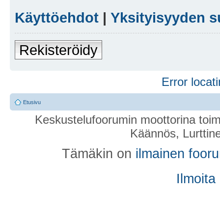
Käyttöehdot
|
Yksityisyyden s
Rekisteröidy
Error locati
Etusivu
Keskustelufoorumin moottorina toim
Käännös, Lurttin
Tämäkin on
ilmainen foor
Ilmoita