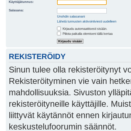
Käyttäjätunnus:
Salasana:
Unohdin salasanani
Lähetä tunnusten aktivointiviesti uudelleen
Kirjaudu automaattisesti sisään.
Piilota paikalla olemiseni tällä kertaa
REKISTERÖIDY
Sinun tulee olla rekisteröitynyt v
Rekisteröityminen vie vain hetken
mahdollisuuksia. Sivuston ylläpit
rekisteröityneille käyttäjille. Mu
liittyvät käytännöt ennen kirjau
keskustelufoorumin säännöt.