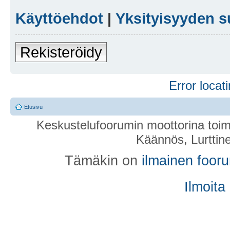
Käyttöehdot
|
Yksityisyyden s
Rekisteröidy
Error locati
Etusivu
Keskustelufoorumin moottorina toim
Käännös, Lurttin
Tämäkin on
ilmainen foor
Ilmoita