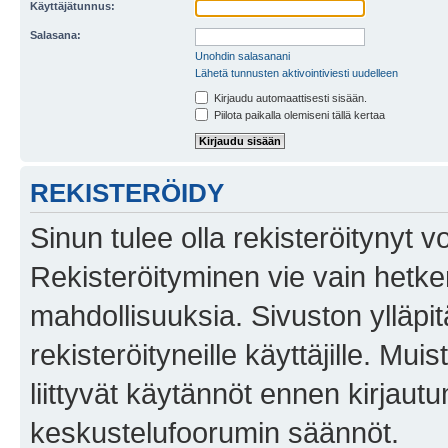
Käyttäjätunnus:
Salasana:
Unohdin salasanani
Lähetä tunnusten aktivointiviesti uudelleen
Kirjaudu automaattisesti sisään.
Piilota paikalla olemiseni tällä kertaa
REKISTERÖIDY
Sinun tulee olla rekisteröitynyt v
Rekisteröityminen vie vain hetken
mahdollisuuksia. Sivuston ylläpit
rekisteröityneille käyttäjille. Mu
liittyvät käytännöt ennen kirjau
keskustelufoorumin säännöt.